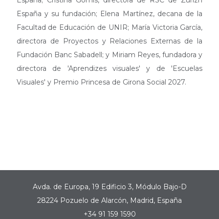
España; Cristina Gomis, directora de RSC de Zurizh
España y su fundación; Elena Martínez, decana de la
Facultad de Educación de UNIR; María Victoria García,
directora de Proyectos y Relaciones Externas de la
Fundación Banc Sabadell; y Miriam Reyes, fundadora y
directora de 'Aprendizes visuales' y de 'Escuelas
Visuales' y Premio Princesa de Girona Social 2027.
Avda. de Europa, 19 Edificio 3, Módulo Bajo-D
28224 Pozuelo de Alarcón, Madrid, España
+34 91 159 1590